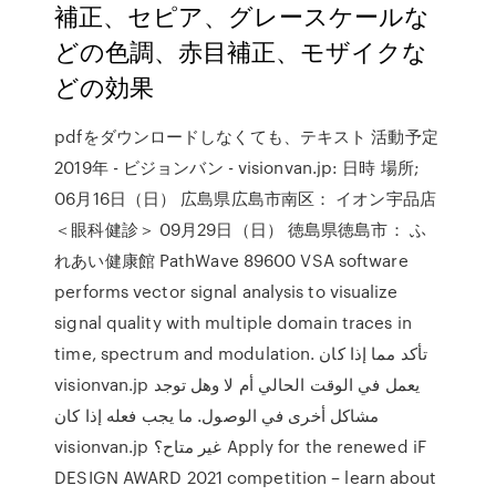
補正、セピア、グレースケールな
どの色調、赤目補正、モザイクな
どの効果
pdfをダウンロードしなくても、テキスト 活動予定
2019年 - ビジョンバン - visionvan.jp: 日時 場所;
06月16日（日） 広島県広島市南区： イオン宇品店
＜眼科健診＞ 09月29日（日） 徳島県徳島市： ふ
れあい健康館 PathWave 89600 VSA software
performs vector signal analysis to visualize
signal quality with multiple domain traces in
time, spectrum and modulation. تأكد مما إذا كان
visionvan.jp يعمل في الوقت الحالي أم لا وهل توجد
مشاكل أخرى في الوصول. ما يجب فعله إذا كان
visionvan.jp غير متاح؟ Apply for the renewed iF
DESIGN AWARD 2021 competition – learn about