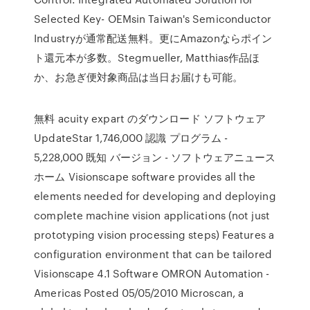
Selected Key- OEMsin Taiwan's Semiconductor
Industryが通常配送無料。更にAmazonならポイン
ト還元本が多数。Stegmueller, Matthias作品ほ
か、お急ぎ便対象商品は当日お届けも可能。
無料 acuity expart のダウンロード ソフトウェア
UpdateStar 1,746,000 認識 プログラム -
5,228,000 既知 バージョン - ソフトウェアニュース
ホーム Visionscape software provides all the
elements needed for developing and deploying
complete machine vision applications (not just
prototyping vision processing steps) Features a
configuration environment that can be tailored
Visionscape 4.1 Software OMRON Automation -
Americas Posted 05/05/2010 Microscan, a