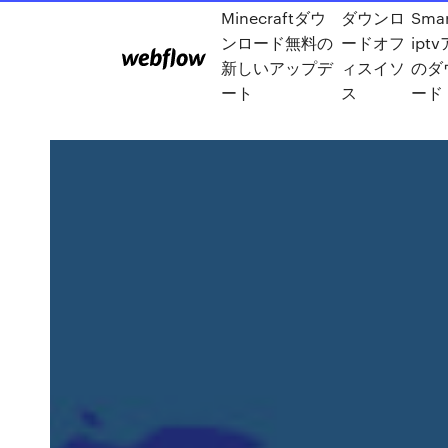
Minecraftダウ
ダウンロ
Smar
ンロード無料の
ードオフ
ipt
新しいアップデ
ィスイソ
のダ
ート
ス
ード